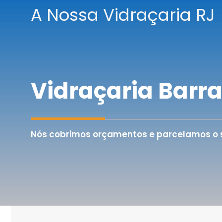
Pular
A Nossa Vidraçaria RJ
para
o
conteúdo
Vidraçaria Barr
Nós cobrimos orçamentos e parcelamos o se