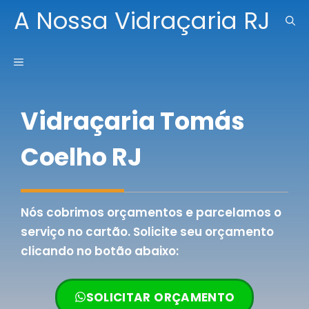
Pular
A Nossa Vidraçaria RJ
para
o
MENU
conteúdo
Vidraçaria Tomás
Coelho RJ
Nós cobrimos orçamentos e parcelamos o
serviço no cartão. Solicite seu orçamento
clicando no botão abaixo:
SOLICITAR ORÇAMENTO