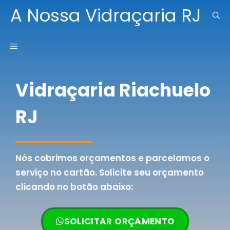
Pular
A Nossa Vidraçaria RJ
para
o
MENU
conteúdo
Vidraçaria Riachuelo
RJ
Nós cobrimos orçamentos e parcelamos o
serviço no cartão. Solicite seu orçamento
clicando no botão abaixo:
SOLICITAR ORÇAMENTO