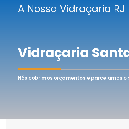
Pular
A Nossa Vidraçaria RJ
para
o
conteúdo
Vidraçaria Santa
Nós cobrimos orçamentos e parcelamos o se