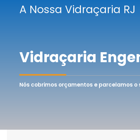
Pular
A Nossa Vidraçaria RJ
para
o
conteúdo
Vidraçaria Enge
Nós cobrimos orçamentos e parcelamos o se